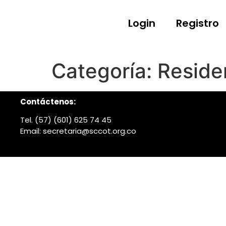
Login
Registro
Categoría:
Reside
Contáctenos:
Tel. (57) (601) 625 74 45
Email: secretaria@sccot.org.co