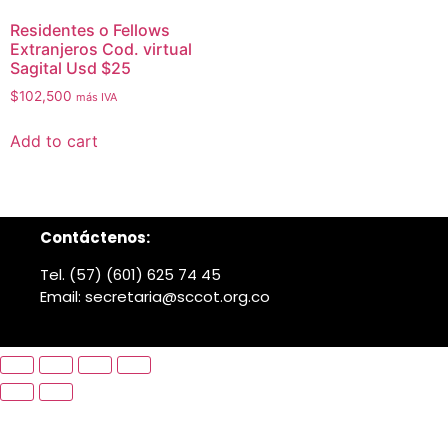
Residentes o Fellows
Extranjeros Cod. virtual
Sagital Usd $25
$
102,500
más IVA
Add to cart
Contáctenos:
Tel. (57) (601) 625 74 45
Email: secretaria@sccot.org.co