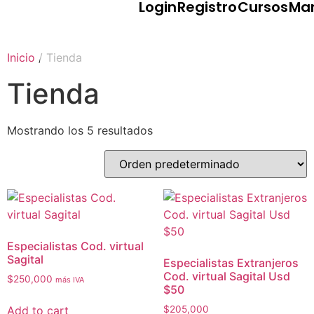
Login
Registro
Cursos
Ma
Inicio
/ Tienda
Tienda
Mostrando los 5 resultados
Especialistas Cod. virtual
Sagital
Especialistas Extranjeros
Cod. virtual Sagital Usd
$
250,000
más IVA
$50
Add to cart
$
205,000