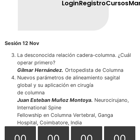
Login
Registro
Cursos
Ma
Sesión 12 Nov
La desconocida relación cadera-columna. ¿Cuál
operar primero?
Gilmar Hernández.
Ortopedista de Columna
Nuevos parámetros de alineamiento sagital
global y su aplicación en cirugía
de columna
Juan Esteban Muñoz Montoya.
Neurocirujano,
International Spine
Fellowship en Columna Vertebral, Ganga
Hospital, Coimbatore, India
00
00
00
00