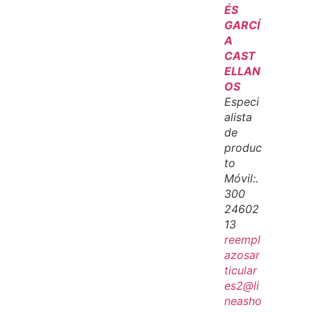
ÉS
GARCÍ
A
CAST
ELLAN
OS
Especi
alista
de
produc
to
Móvil:.
300
24602
13
reempl
azosar
ticular
es2@li
neasho