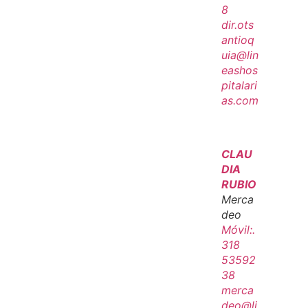
8
dir.ots
antioq
uia@lin
eashos
pitalari
as.com
CLAU
DIA
RUBIO
Merca
deo
Móvil:.
318
53592
38
merca
deo@li