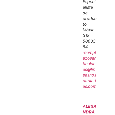
Especi
alista
de
produc
to
Móvil:.
318
50633
84
reempl
azosar
ticular
es@lin
eashos
pitalari
as.com
ALEXA
NDRA