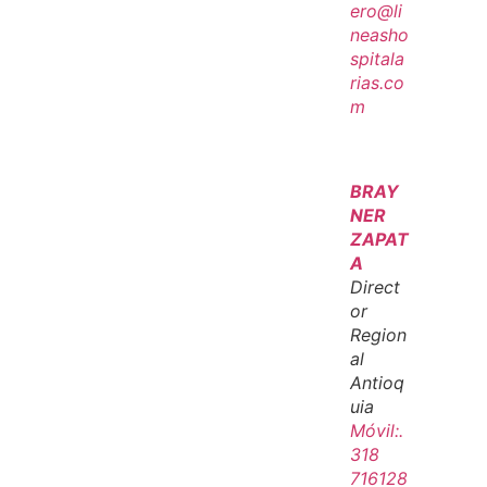
ero@li
neasho
spitala
rias.co
m
BRAY
NER
ZAPAT
A
Direct
or
Region
al
Antioq
uia
Móvil:.
318
716128