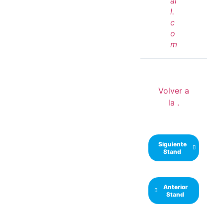
ai
l.
c
o
m
Volver a
la .
Siguiente
Stand
Anterior
Stand