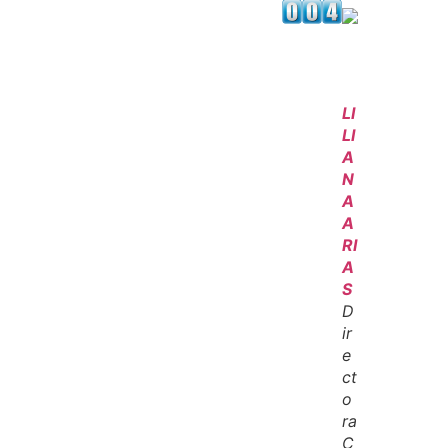
LI
LI
A
N
A
A
RI
A
S
D
ir
e
ct
o
ra
C